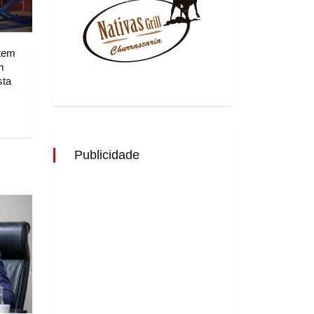
 tem
m
sta
Publicidade