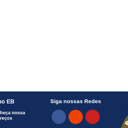
no EB
Siga nossas Redes
heça nossa
preços