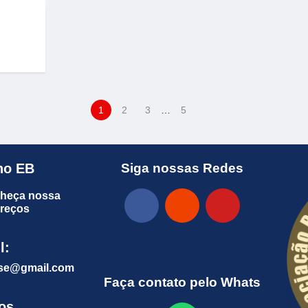
1
2
3
…
5
no EB
Siga nossas Redes
heça nossa
preços
l:
ense@gm
ail.com
Faça contato pelo Whats
os