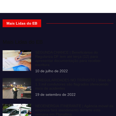
Mais Lidas do EB
Mais Lidas do EB
SEGUNDA CHANCE | Beneficiários do
Regulariza DF tem até terça (12) para
apresentar documentação para receber
escritura
10 de julho de 2022
IRREGULARIDADES NO TRÂNSITO | Mais de
1,3 mil condutores são flagrados oferecendo
risco de acidentes
19 de setembro de 2022
NEOENERGIA ITINERANTE | Agência móvel da
empresa fará atendimento durante esta
semana em Planaltina