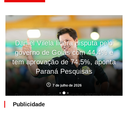
Daniel Vilela lidera disputa pelo
governo de Goiás com 44,4% e
tem aprovação de 74,5%, aponta
Paraná Pesquisas
7 de julho de 2026
O governador de Goiás, Daniel Vilela (MDB), lidera a
corrida pelo Palácio das Esmeraldas, segundo
Publicidade
levantamento divulgado pelo Paraná Pesquisas na
segunda-feira (6). A pesquisa mostra o emedebista
com 44,4% das intenções de voto e