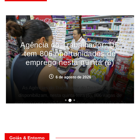
Agência do Trabalhador: DF
tem 806 oportunidades de
emprego nesta quinta (6)
6 de agosto de 2026
As Agências do Trabalhador do Distrito Federal
disponibilizam, nesta quinta-feira (6), 806 vagas de
emprego para candidatos que buscam uma colocação
no mercado de trabalho. As oportunidades contemplam
profissionais de diferentes níveis de escolaridade, com
Goiás & Entorno