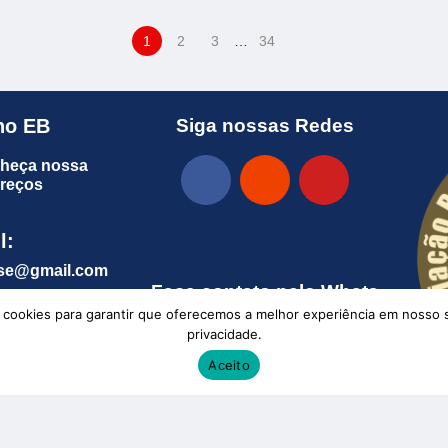
1
2
3
…
34
no EB
Siga nossas Redes
heça nossa
preços
l:
ense@gm
ail.com
Faça contato pelo Whats
okies para garantir que oferecemos a melhor experiência em nosso site
os
privacidade.
 9535-6969
Aceito
9 8622-9879