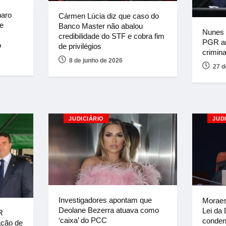
naro
Cármen Lúcia diz que caso do
e
Banco Master não abalou
Nunes 
credibilidade do STF e cobra fim
PGR an
o
de privilégios
crimina
8 de junho de 2026
27 d
JUDICIÁRIO
JUD
Investigadores apontam que
Moraes
Deolane Bezerra atuava como
Lei da
R
‘caixa’ do PCC
conden
ação de