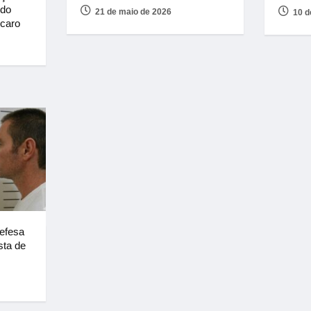
rdo
21 de maio de 2026
10 d
rcaro
Defesa
sta de