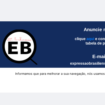
Anuncie 
clique
aqui
e con
tabela de 
E-mai
expressaobrasili
Informamos que para melhorar a sua navegação, nós usamos co
Expressão Brasiliense
Contat
Redação – 61 9
O Portal que conecta
Comercial – 61 
você com a notícia!