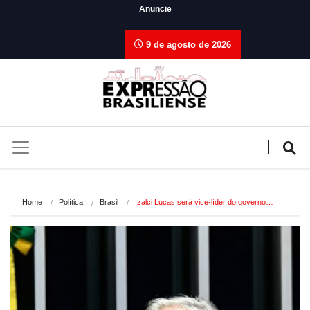
Anuncie
9 de agosto de 2026
Home
Política
Brasil
Izalci Lucas será vice-líder do governo…