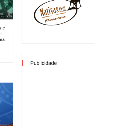
s e
e
ara
Publicidade