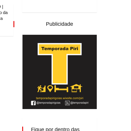
 |
o da
ra
Publicidade
Fique por dentro das