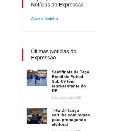
Notícias do Expressão
Ative o sininho
Últimas Notícias do
Expressão
Semifinais da Taça
Brasil de Futsal
Sub-09 têm
representante do
DF
8 de agosto de 2026
TRE-DF lança
cartilha com regras
para propaganda
eleitoral