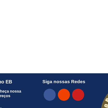
no EB
Siga nossas Redes
heça nossa
preços