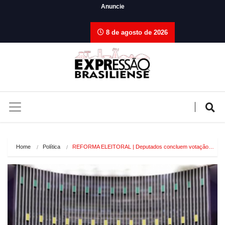
Anuncie
8 de agosto de 2026
Home
Política
REFORMA ELEITORAL | Deputados concluem votação…