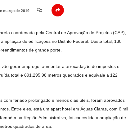
e março de 2019
tarefa coordenada pela Central de Aprovação de Projetos (CAP),
ampliação de edificações no Distrito Federal. Deste total, 138
reendimentos de grande porte.
e vão gerar emprego, aumentar a arrecadação de impostos e
ruída total é 891.295,98 metros quadrados e equivale a 122
s com feriado prolongado e menos dias úteis, foram aprovados
tos. Entre eles, está um apart hotel em Águas Claras, com 6 mil
Também na Região Administrativa, foi concedida a ampliação de
metros quadrados de área.