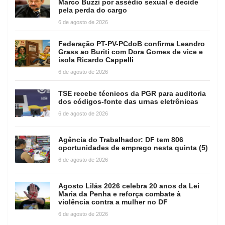
Marco Buzzi por assédio sexual e decide
pela perda do cargo
6 de agosto de 2026
Federação PT-PV-PCdoB confirma Leandro
Grass ao Buriti com Dora Gomes de vice e
isola Ricardo Cappelli
6 de agosto de 2026
TSE recebe técnicos da PGR para auditoria
dos códigos-fonte das urnas eletrônicas
6 de agosto de 2026
Agência do Trabalhador: DF tem 806
oportunidades de emprego nesta quinta (5)
6 de agosto de 2026
Agosto Lilás 2026 celebra 20 anos da Lei
Maria da Penha e reforça combate à
violência contra a mulher no DF
6 de agosto de 2026