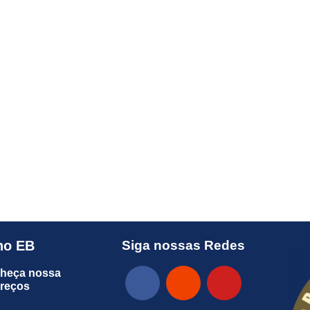
no EB
Siga nossas Redes
heça nossa
preços