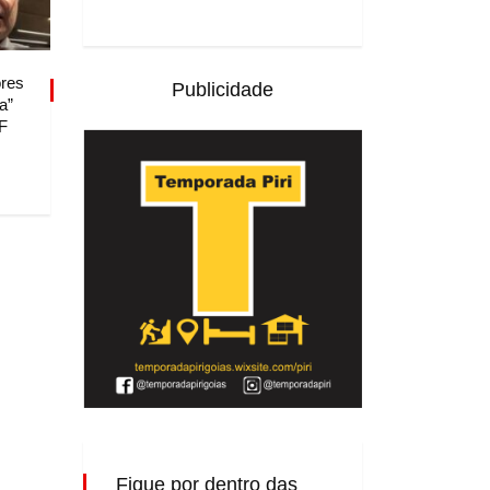
res
Publicidade
a”
DF
Fique por dentro das