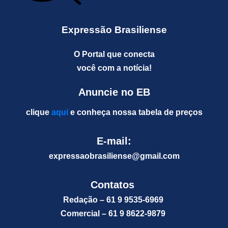
Expressão Brasiliense
O Portal que conecta
você com a notícia!
Anuncie no EB
clique
aqui
e conheça nossa tabela de preços
E-mail:
expressaobrasiliense@gm
ail.com
Contatos
Redação – 61 9 9535-6969
Comercial – 61 9 8622-9879