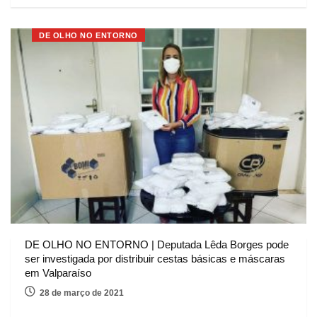
DE OLHO NO ENTORNO
DE OLHO NO ENTORNO | Deputada Lêda Borges pode
ser investigada por distribuir cestas básicas e máscaras
em Valparaíso
28 de março de 2021