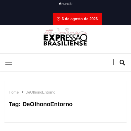
Anuncie
6 de agosto de 2026
Home
DeOlhonoEntorno
Tag:
DeOlhonoEntorno