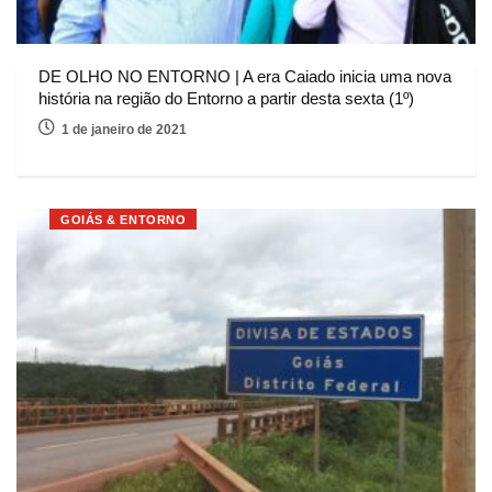
DE OLHO NO ENTORNO | A era Caiado inicia uma nova
história na região do Entorno a partir desta sexta (1º)
1 de janeiro de 2021
GOIÁS & ENTORNO