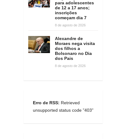
para adolescentes
de 12 a 17 anos;
inscrições
começam dia 7
8 de agosto de 2026
Alexandre de
Moraes nega visita
dos filhos a
Bolsonaro no Dia
dos Pais
8 de agosto de 2026
Erro de RSS:
Retrieved
unsupported status code "403"