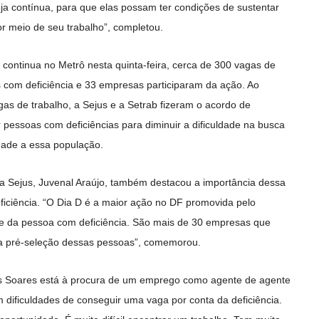
seja contínua, para que elas possam ter condições de sustentar
por meio de seu trabalho”, completou.
e continua no Metrô nesta quinta-feira, cerca de 300 vagas de
com deficiência e 33 empresas participaram da ação. Ao
s de trabalho, a Sejus e a Setrab fizeram o acordo de
 pessoas com deficiências para diminuir a dificuldade na busca
dade a essa população.
a Sejus, Juvenal Araújo, também destacou a importância dessa
iciência. “O Dia D é a maior ação no DF promovida pelo
e da pessoa com deficiência. São mais de 30 empresas que
a pré-seleção dessas pessoas”, comemorou.
cos Soares está à procura de um emprego como agente de agente
m dificuldades de conseguir uma vaga por conta da deficiência.