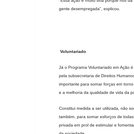
“Essa ação é muito boa porque nos dá o
gente desempregada”, explicou.
Voluntariado
Já o Programa Voluntariado em Ação é u
pela subsecretaria de Direitos Humanos
importante para somar forças em torno 
e a melhoria da qualidade de vida da p
Constitui medida a ser utilizada, não s
também, para somar esforços de todas as
privada em prol de estimular e fomentar
da sociedade.