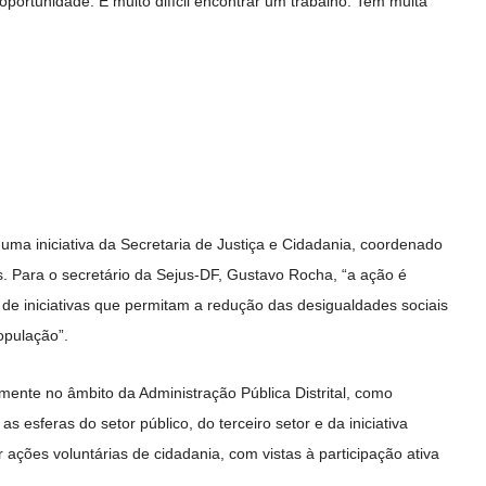
portunidade. É muito difícil encontrar um trabalho. Tem muita
ma iniciativa da Secretaria de Justiça e Cidadania, coordenado
. Para o secretário da Sejus-DF, Gustavo Rocha, “a ação é
de iniciativas que permitam a redução das desigualdades sociais
opulação”.
omente no âmbito da Administração Pública Distrital, como
 esferas do setor público, do terceiro setor e da iniciativa
 ações voluntárias de cidadania, com vistas à participação ativa