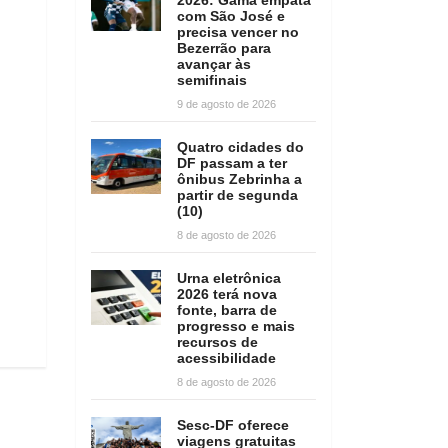
com São José e
precisa vencer no
Bezerrão para
avançar às
semifinais
9 de agosto de 2026
Quatro cidades do
DF passam a ter
ônibus Zebrinha a
partir de segunda
(10)
8 de agosto de 2026
Urna eletrônica
2026 terá nova
fonte, barra de
progresso e mais
recursos de
acessibilidade
8 de agosto de 2026
Sesc-DF oferece
viagens gratuitas