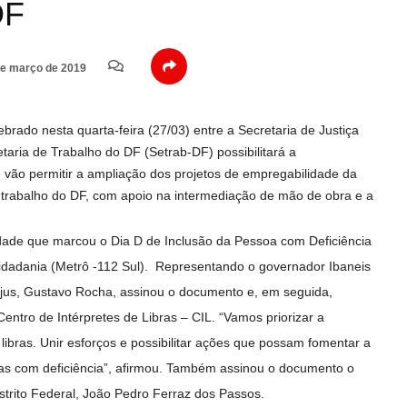
DF
e março de 2019
ado nesta quarta-feira (27/03) entre a Secretaria de Justiça
etaria de Trabalho do DF (Setrab-DF) possibilitará a
vão permitir a ampliação dos projetos de empregabilidade da
trabalho do DF, com apoio na intermediação de mão de obra e a
idade que marcou o Dia D de Inclusão da Pessoa com Deficiência
idadania (Metrô -112 Sul). Representando o governador Ibaneis
ejus, Gustavo Rocha, assinou o documento e, em seguida,
ntro de Intérpretes de Libras – CIL. “Vamos priorizar a
libras. Unir esforços e possibilitar ações que possam fomentar a
as com deficiência”, afirmou. Também assinou o documento o
strito Federal, João Pedro Ferraz dos Passos.