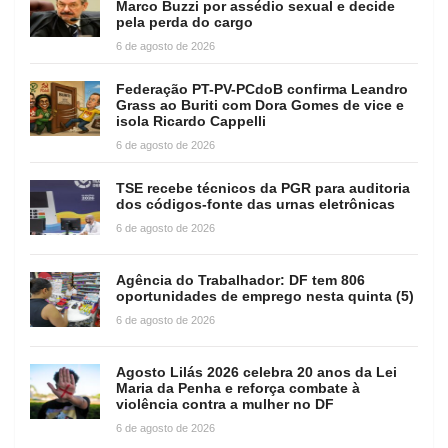
Marco Buzzi por assédio sexual e decide
pela perda do cargo
6 de agosto de 2026
Federação PT-PV-PCdoB confirma Leandro
Grass ao Buriti com Dora Gomes de vice e
isola Ricardo Cappelli
6 de agosto de 2026
TSE recebe técnicos da PGR para auditoria
dos códigos-fonte das urnas eletrônicas
6 de agosto de 2026
Agência do Trabalhador: DF tem 806
oportunidades de emprego nesta quinta (5)
6 de agosto de 2026
Agosto Lilás 2026 celebra 20 anos da Lei
Maria da Penha e reforça combate à
violência contra a mulher no DF
6 de agosto de 2026