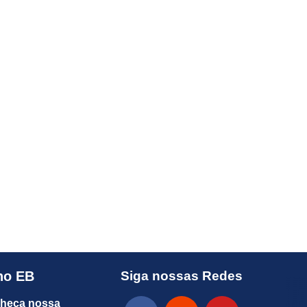
no EB
Siga nossas Redes
heça nossa