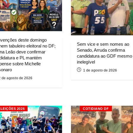
venções deste domingo
Sem vice e sem nomes ao
nem tabuleiro eleitoral no DF;
Senado, Arruda confirma
ina Leão deve confirmar
candidatura ao GDF mesmo
didatura e PL mantém
inelegível
pense sobre Michelle
sonaro
1 de agosto de 2026
2 de agosto de 2026
ELEIÇÕES 2026
COTIDIANO DF