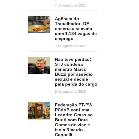
7 de agosto de 2026
Agência do
Trabalhador: DF
encerra a semana
com 1.184 vagas de
emprego
7 de agosto de 2026
Não teve perdão:
STJ condena
ministro Marco
Buzzi por assédio
sexual e decide
pela perda do cargo
6 de agosto de 2026
Federação PT-PV-
PCdoB confirma
Leandro Grass ao
Buriti com Dora
Gomes de vice e
isola Ricardo
Cappelli