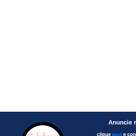
Anuncie 
clique
aqui
e con