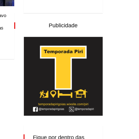
avo
Publicidade
as
Fique por dentro das