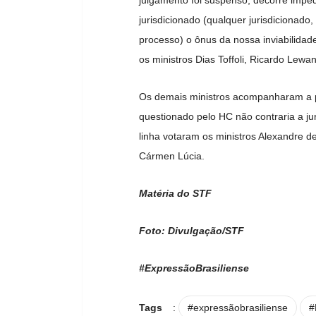
julgamento foi suspenso, decorre imped
jurisdicionado (qualquer jurisdiciona
processo) o ônus da nossa inviabilidad
os ministros Dias Toffoli, Ricardo Lew
Os demais ministros acompanharam a po
questionado pelo HC não contraria a j
linha votaram os ministros Alexandre d
Cármen Lúcia.
Matéria do STF
Foto: Divulgação/STF
#ExpressãoBrasiliense
Tags
:
#expressãobrasiliense
#