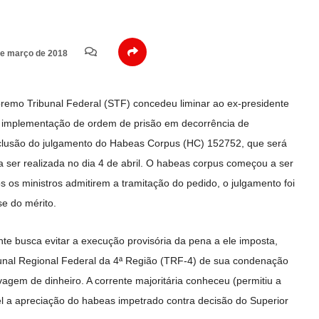
e março de 2018
premo Tribunal Federal (STF) concedeu liminar ao ex-presidente
 a implementação de ordem de prisão em decorrência de
nclusão do julgamento do Habeas Corpus (HC) 152752, que será
 ser realizada no dia 4 de abril. O habeas corpus começou a ser
ós os ministros admitirem a tramitação do pedido, o julgamento foi
e do mérito.
te busca evitar a execução provisória da pena a ele imposta,
bunal Regional Federal da 4ª Região (TRF-4) de sua condenação
vagem de dinheiro. A corrente majoritária conheceu (permitiu a
l a apreciação do habeas impetrado contra decisão do Superior