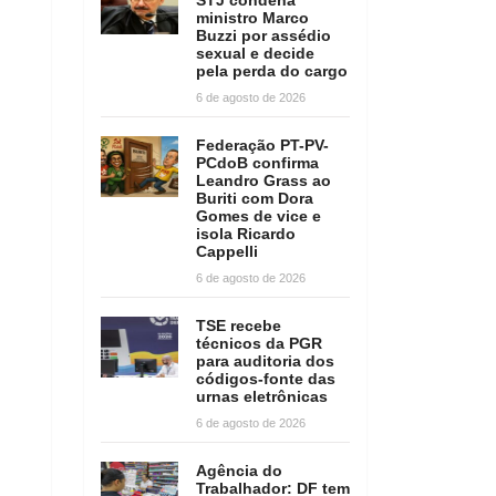
ministro Marco
Buzzi por assédio
sexual e decide
pela perda do cargo
6 de agosto de 2026
Federação PT-PV-
PCdoB confirma
Leandro Grass ao
Buriti com Dora
Gomes de vice e
isola Ricardo
Cappelli
6 de agosto de 2026
TSE recebe
técnicos da PGR
para auditoria dos
códigos-fonte das
urnas eletrônicas
6 de agosto de 2026
Agência do
Trabalhador: DF tem