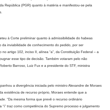
da República (PGR) quanto à matéria e manifestou-se pela
s.
eteu à Corte preliminar quanto à admissibilidade do habeas
o da inviabilidade de conhecimento do pedido, por ser
o no artigo 102, inciso II, alínea “a”, da Constituição Federal – a
impugnar esse tipo de decisão. Também votaram pelo não
oberto Barroso, Luiz Fux e a presidente do STF, ministra
panhou a divergência iniciada pelo ministro Alexandre de Moraes
da existência de recurso próprio, Moraes entende que a
dade. “Da mesma forma que prevê o recurso ordinário
 letra “i” traz como competência do Supremo processo e julgamento