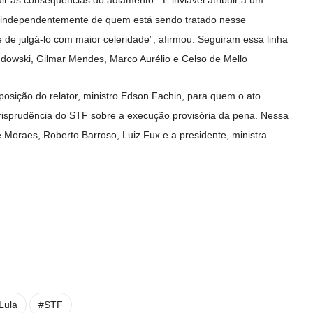
ir as consequências do adiamento. “É inviável atribuir a um
do, independentemente de quem está sendo tratado nesse
e de julgá-lo com maior celeridade”, afirmou. Seguiram essa linha
andowski, Gilmar Mendes, Marco Aurélio e Celso de Mello
sição do relator, ministro Edson Fachin, para quem o ato
urisprudência do STF sobre a execução provisória da pena. Nessa
e Moraes, Roberto Barroso, Luiz Fux e a presidente, ministra
Lula
#STF