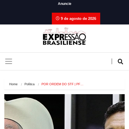
Anuncie
9 de agosto de 2026
Home
Política
POR ORDEM DO STF | PF…