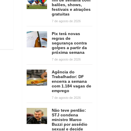
balões, shows,
festivais e atrações
gratuitas
7 de agosto de 2026
Pix terá novas
regras de
segurança contra
golpes a partir da
próxima semana
7 de agosto de 2026
Agência do
Trabalhador: DF
encerra a semana
com 1.184 vagas de
emprego
7 de agosto de 2026
Não teve perdão:
STJ condena
ministro Marco
Buzzi por assédio
sexual e decide