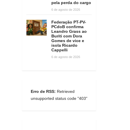
pela perda do cargo
6 de agosto de 2026
Federação PT-PV-
PCdoB confirma
Leandro Grass ao
Buriti com Dora
Gomes de vice e
isola Ricardo
Cappelli
6 de agosto de 2026
Erro de RSS:
Retrieved
unsupported status code "403"