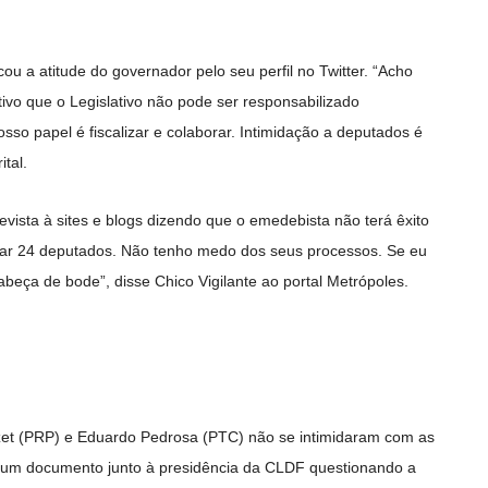
u a atitude do governador pelo seu perfil no Twitter. “Acho
ivo que o Legislativo não pode ser responsabilizado
osso papel é fiscalizar e colaborar. Intimidação a deputados é
ital.
evista à sites e blogs dizendo que o emedebista não terá êxito
sar 24 deputados. Não tenho medo dos seus processos. Se eu
abeça de bode”, disse Chico Vigilante ao portal Metrópoles.
zet (PRP) e Eduardo Pedrosa (PTC) não se intimidaram com as
u um documento junto à presidência da CLDF questionando a