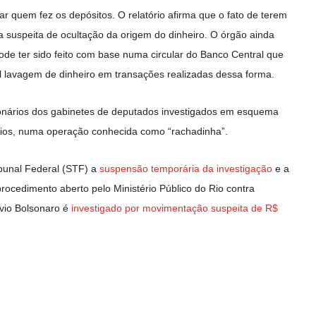
car quem fez os depósitos. O relatório afirma que o fato de terem
ta suspeita de ocultação da origem do dinheiro. O órgão ainda
pode ter sido feito com base numa circular do Banco Central que
l lavagem de dinheiro em transações realizadas dessa forma.
cionários dos gabinetes de deputados investigados em esquema
rios, numa operação conhecida como “rachadinha”.
bunal Federal (STF) a
suspensão temporária da investigação
e a
procedimento aberto pelo Ministério Público do Rio contra
ávio Bolsonaro é
investigado por movimentação suspeita de R$