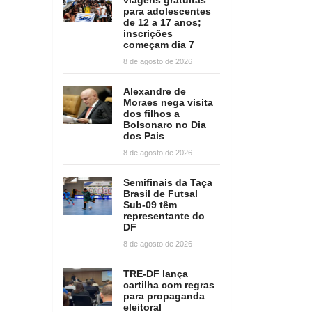
para adolescentes
de 12 a 17 anos;
inscrições
começam dia 7
8 de agosto de 2026
Alexandre de
Moraes nega visita
dos filhos a
Bolsonaro no Dia
dos Pais
8 de agosto de 2026
Semifinais da Taça
Brasil de Futsal
Sub-09 têm
representante do
DF
8 de agosto de 2026
TRE-DF lança
cartilha com regras
para propaganda
eleitoral