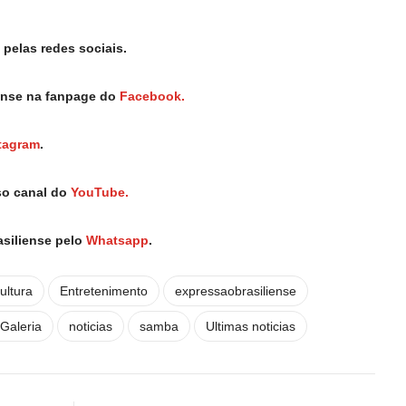
pelas redes sociais.
iense na fanpage do
Facebook.
tagram
.
so canal do
YouTube.
asiliense pelo
Whatsapp
.
ultura
Entretenimento
expressaobrasiliense
Galeria
noticias
samba
Ultimas noticias