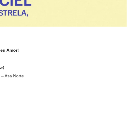
 Meu Amor!
ow)
 – Asa Norte