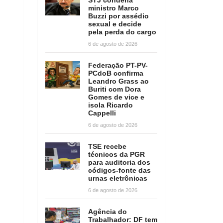
ministro Marco
Buzzi por assédio
sexual e decide
pela perda do cargo
6 de agosto de 2026
Federação PT-PV-
PCdoB confirma
Leandro Grass ao
Buriti com Dora
Gomes de vice e
isola Ricardo
Cappelli
6 de agosto de 2026
TSE recebe
técnicos da PGR
para auditoria dos
códigos-fonte das
urnas eletrônicas
6 de agosto de 2026
Agência do
Trabalhador: DF tem