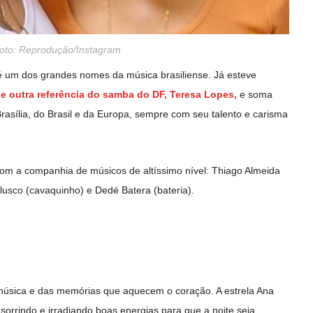
oto: Reprodução/Instagram
 é um dos grandes nomes da música brasiliense. Já esteve
de outra referência do samba do DF, Teresa Lopes,
e soma
asília, do Brasil e da Europa, sempre com seu talento e carisma
 com a companhia de músicos de altíssimo nível: Thiago Almeida
olusco (cavaquinho) e Dedé Batera (bateria).
música e das memórias que aquecem o coração. A estrela Ana
, sorrindo e irradiando boas energias para que a noite seja