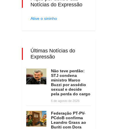
Notícias do Expressão
Ative o sininho
Últimas Notícias do
Expressão
Não teve perdão:
STJ condena
ministro Marco
Buzzi por assédio
sexual e decide
pela perda do cargo
6 de agosto de 2026
Federação PT-PV-
PCdoB confirma
Leandro Grass ao
Buriti com Dora