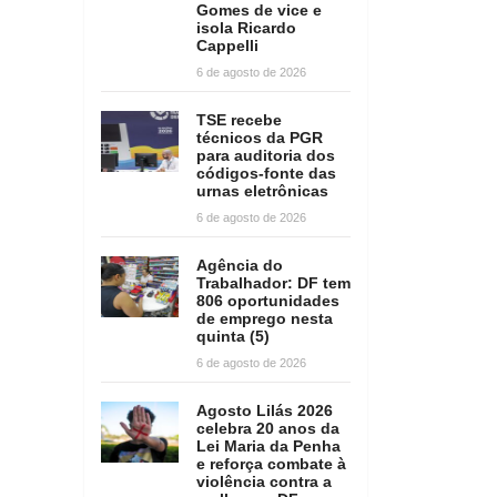
Gomes de vice e
isola Ricardo
Cappelli
6 de agosto de 2026
TSE recebe
técnicos da PGR
para auditoria dos
códigos-fonte das
urnas eletrônicas
6 de agosto de 2026
Agência do
Trabalhador: DF tem
806 oportunidades
de emprego nesta
quinta (5)
6 de agosto de 2026
Agosto Lilás 2026
celebra 20 anos da
Lei Maria da Penha
e reforça combate à
violência contra a