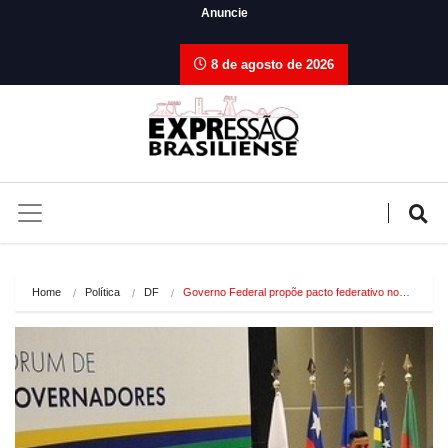
Anuncie
8 de agosto de 2026
Home
Política
DF
Governo Federal propõe pacto federativo no…