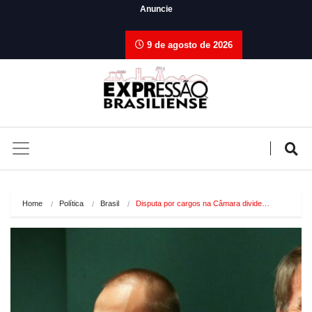
Anuncie
9 de agosto de 2026
Home
Política
Brasil
Disputa por cargos na Câmara divide…