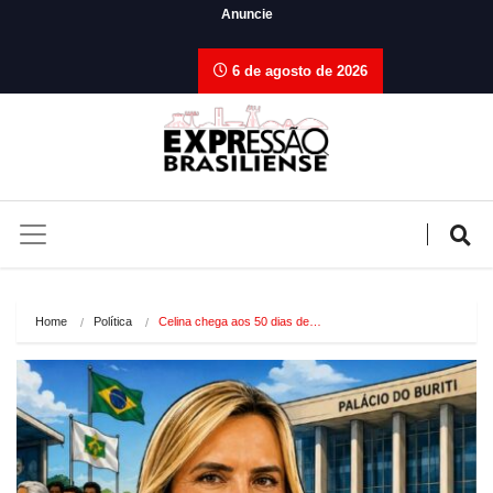
Anuncie
6 de agosto de 2026
Home
Política
Celina chega aos 50 dias de…