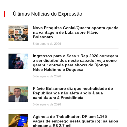
Últimas Notícias do Expressão
Nova Pesquisa Genial/Quaest aponta queda
na vantagem de Lula sobre Flávio
Bolsonaro
5 de agosto de 2026
Ingressos para o Sesc + Rap 2026 começam
a ser distribuídos neste sábado; veja como
garantir entrada para shows de Djonga,
Ndee Naldinho e Duquesa
5 de agosto de 2026
Flávio Bolsonaro diz que neutralidade do
Republicanos não afeta apoio à sua
candidatura à Presidência
5 de agosto de 2026
Agência do Trabalhador: DF tem 1.165
vagas de emprego nesta quarta (5); salários
chegam a R$ 2,7 mil