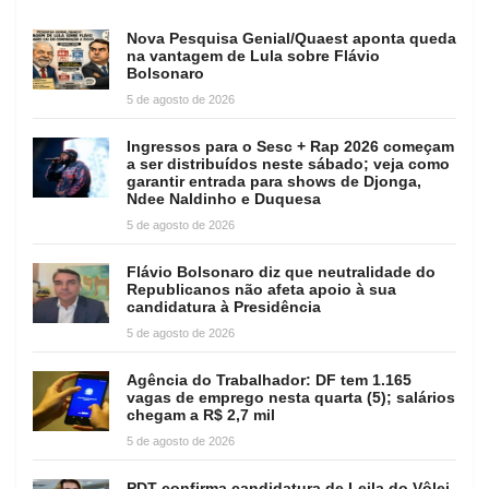
Nova Pesquisa Genial/Quaest aponta queda
na vantagem de Lula sobre Flávio
Bolsonaro
5 de agosto de 2026
Ingressos para o Sesc + Rap 2026 começam
a ser distribuídos neste sábado; veja como
garantir entrada para shows de Djonga,
Ndee Naldinho e Duquesa
5 de agosto de 2026
Flávio Bolsonaro diz que neutralidade do
Republicanos não afeta apoio à sua
candidatura à Presidência
5 de agosto de 2026
Agência do Trabalhador: DF tem 1.165
vagas de emprego nesta quarta (5); salários
chegam a R$ 2,7 mil
5 de agosto de 2026
PDT confirma candidatura de Leila do Vôlei