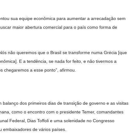
rientou sua equipe econômica para aumentar a arrecadação sem
 buscar maior abertura comercial para o país como forma de
s. Nós não queremos que o Brasil se transforme numa Grécia [que
ômica]. E a tendência, se nada for feito, e não tivermos a
s chegaremos a esse ponto”, afirmou.
um balanço dos primeiros dias de transição de governo e as visitas
 semana, como o encontro com o presidente Temer, comandantes
bunal Federal, Dias Toffoli e uma solenidade no Congresso
eu embaixadores de vários países.