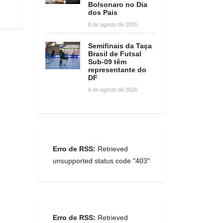
Bolsonaro no Dia
dos Pais
8 de agosto de 2026
Semifinais da Taça
Brasil de Futsal
Sub-09 têm
representante do
DF
8 de agosto de 2026
Erro de RSS:
Retrieved
unsupported status code "403"
Erro de RSS:
Retrieved