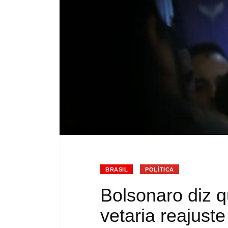
BRASIL
POLÍTICA
Bolsonaro diz q
vetaria reajust