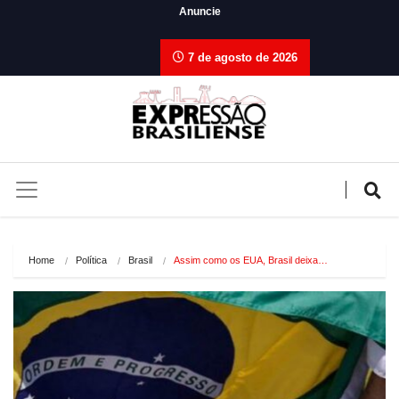
Anuncie
7 de agosto de 2026
Home
Política
Brasil
Assim como os EUA, Brasil deixa…