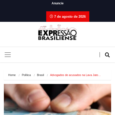
Anuncie
7 de agosto de 2026
Home
Política
Brasil
Advogados de acusados na Lava Jato…