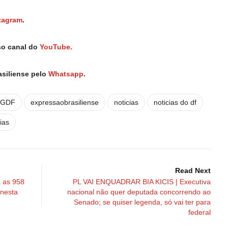
tagram
.
so canal do
YouTube.
asiliense pelo
Whatsapp
.
GDF
expressaobrasiliense
noticias
noticias do df
ias
Read Next
 as 958
PL VAI ENQUADRAR BIA KICIS | Executiva
 nesta
nacional não quer deputada concorrendo ao
Senado; se quiser legenda, só vai ter para
federal