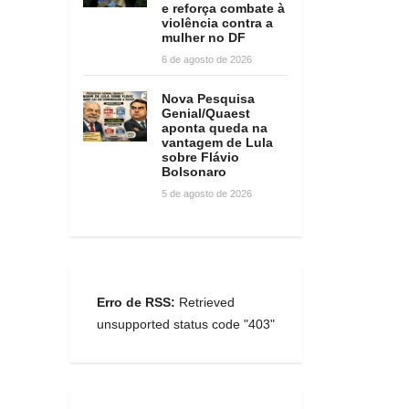
e reforça combate à
violência contra a
mulher no DF
6 de agosto de 2026
Nova Pesquisa
Genial/Quaest
aponta queda na
vantagem de Lula
sobre Flávio
Bolsonaro
5 de agosto de 2026
Erro de RSS:
Retrieved
unsupported status code "403"