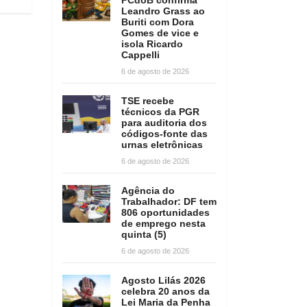
Leandro Grass ao
Buriti com Dora
Gomes de vice e
isola Ricardo
Cappelli
6 de agosto de 2026
TSE recebe
técnicos da PGR
para auditoria dos
códigos-fonte das
urnas eletrônicas
6 de agosto de 2026
Agência do
Trabalhador: DF tem
806 oportunidades
de emprego nesta
quinta (5)
6 de agosto de 2026
Agosto Lilás 2026
celebra 20 anos da
Lei Maria da Penha