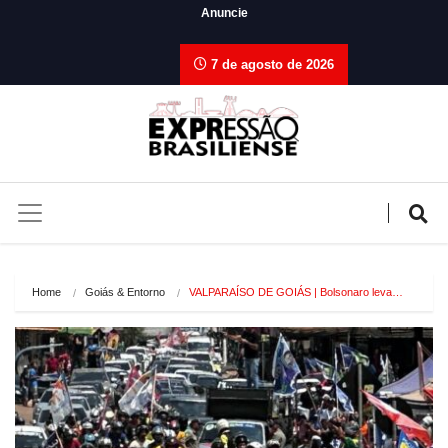
Anuncie
7 de agosto de 2026
Home
Goiás & Entorno
VALPARAÍSO DE GOIÁS | Bolsonaro leva…