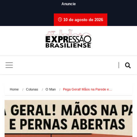
Anuncie
10 de agosto de 2026
Home
Colunas
O Man
Pega Geral! Mãos na Parede e…