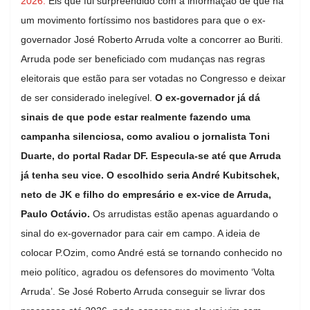
2026.
Eis que fui surpreendido com a informação de que há
um movimento fortíssimo nos bastidores para que o ex-
governador José Roberto Arruda volte a concorrer ao Buriti.
Arruda pode ser beneficiado com mudanças nas regras
eleitorais que estão para ser votadas no Congresso e deixar
de ser considerado inelegível.
O ex-governador já dá
sinais de que pode estar realmente fazendo uma
campanha silenciosa, como avaliou o jornalista Toni
Duarte, do portal Radar DF. Especula-se até que Arruda
já tenha seu vice. O escolhido seria André Kubitschek,
neto de JK e filho do empresário e ex-vice de Arruda,
Paulo Octávio.
Os arrudistas estão apenas aguardando o
sinal do ex-governador para cair em campo. A ideia de
colocar P.Ozim, como André está se tornando conhecido no
meio político, agradou os defensores do movimento ‘Volta
Arruda’. Se José Roberto Arruda conseguir se livrar dos