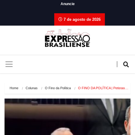
Anuncie
7 de agosto de 2026
Home
Colunas
O Fino da Política
O FINO DA POLÍTICA | Petistas…