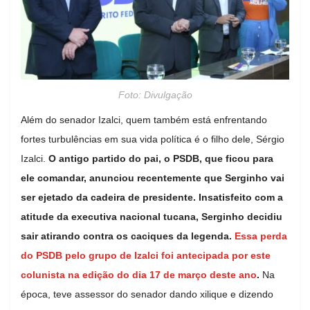
Foto: Divulgação
Além do senador Izalci, quem também está enfrentando
fortes turbulências em sua vida política é o filho dele, Sérgio
Izalci.
O antigo partido do pai, o PSDB, que ficou para
ele comandar, anunciou recentemente que Serginho vai
ser ejetado da cadeira de presidente. Insatisfeito com a
atitude da executiva nacional tucana, Serginho decidiu
sair atirando contra os caciques da legenda.
Essa perda
do PSDB pelo grupo de Izalci foi antecipada por este
colunista na edição do dia 17 de março deste ano
.
Na
época, teve assessor do senador dando xilique e dizendo