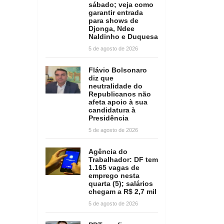
sábado; veja como
garantir entrada
para shows de
Djonga, Ndee
Naldinho e Duquesa
5 de agosto de 2026
Flávio Bolsonaro
diz que
neutralidade do
Republicanos não
afeta apoio à sua
candidatura à
Presidência
5 de agosto de 2026
Agência do
Trabalhador: DF tem
1.165 vagas de
emprego nesta
quarta (5); salários
chegam a R$ 2,7 mil
5 de agosto de 2026