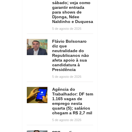
sábado; veja como
garantir entrada
para shows de
Djonga, Ndee
Naldinho e Duquesa
5 de agosto de 2026
Flávio Bolsonaro
diz que
neutralidade do
Republicanos não
afeta apoio à sua
candidatura à
Presidência
5 de agosto de 2026
Agência do
Trabalhador: DF tem
1.165 vagas de
emprego nesta
quarta (5); salários
chegam a R$ 2,7 mil
5 de agosto de 2026