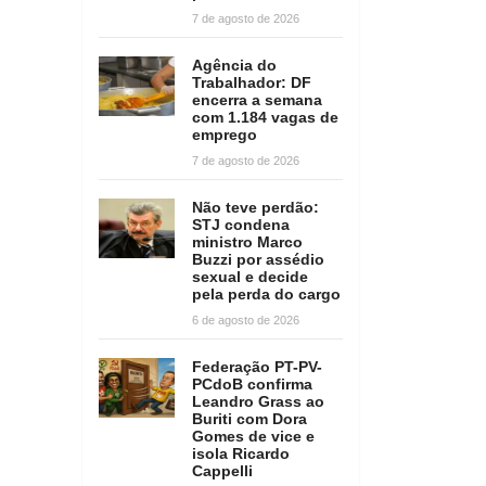
7 de agosto de 2026
Agência do
Trabalhador: DF
encerra a semana
com 1.184 vagas de
emprego
7 de agosto de 2026
Não teve perdão:
STJ condena
ministro Marco
Buzzi por assédio
sexual e decide
pela perda do cargo
6 de agosto de 2026
Federação PT-PV-
PCdoB confirma
Leandro Grass ao
Buriti com Dora
Gomes de vice e
isola Ricardo
Cappelli