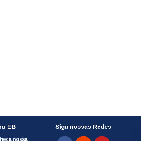
no EB
Siga nossas Redes
heça nossa