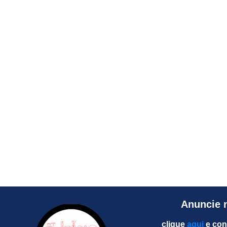
Anuncie 
clique
aqui
e con