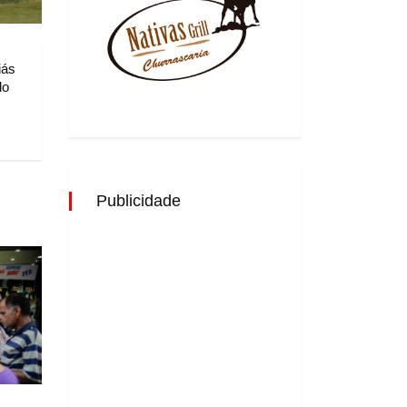
iás
do
Publicidade