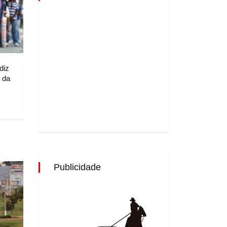
diz
l da
Publicidade