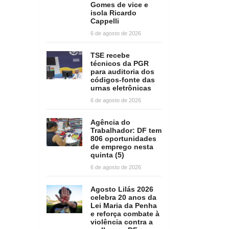
Gomes de vice e
isola Ricardo
Cappelli
6 de agosto de 2026
TSE recebe
técnicos da PGR
para auditoria dos
códigos-fonte das
urnas eletrônicas
6 de agosto de 2026
Agência do
Trabalhador: DF tem
806 oportunidades
de emprego nesta
quinta (5)
6 de agosto de 2026
Agosto Lilás 2026
celebra 20 anos da
Lei Maria da Penha
e reforça combate à
violência contra a