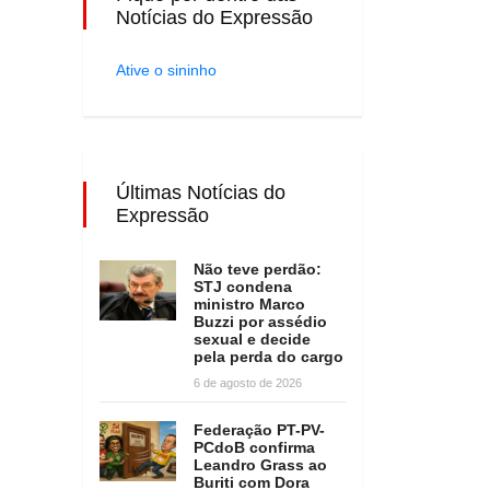
Notícias do Expressão
Ative o sininho
Últimas Notícias do
Expressão
Não teve perdão:
STJ condena
ministro Marco
Buzzi por assédio
sexual e decide
pela perda do cargo
6 de agosto de 2026
Federação PT-PV-
PCdoB confirma
Leandro Grass ao
Buriti com Dora