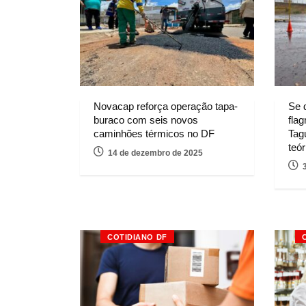
Novacap reforça operação tapa-
Se 
buraco com seis novos
flag
caminhões térmicos no DF
Tag
teó
14 de dezembro de 2025
COTIDIANO DF