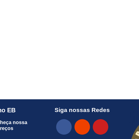
no EB
Siga nossas Redes
heça nossa
preços