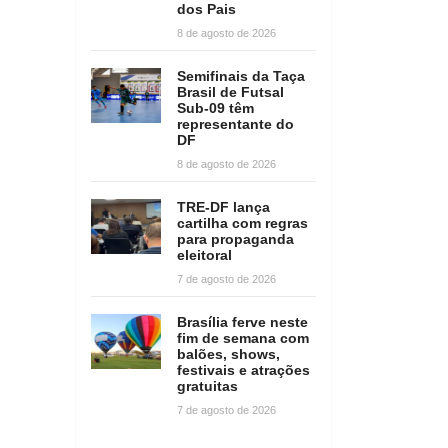
dos Pais
8 de agosto de 2026
Semifinais da Taça
Brasil de Futsal
Sub-09 têm
representante do
DF
8 de agosto de 2026
TRE-DF lança
cartilha com regras
para propaganda
eleitoral
7 de agosto de 2026
Brasília ferve neste
fim de semana com
balões, shows,
festivais e atrações
gratuitas
7 de agosto de 2026