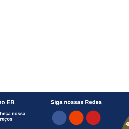
no EB
Siga nossas Redes
heça nossa
preços