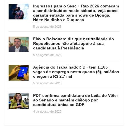
Ingressos para o Sesc + Rap 2026 começam
a ser distribuídos neste sábado; veja como
garantir entrada para shows de Djonga,
Ndee Naldinho e Duquesa
5 de agosto de 2026
Flávio Bolsonaro diz que neutralidade do
Republicanos não afeta apoio à sua
candidatura à Presidência
5 de agosto de 2026
Agência do Trabalhador: DF tem 1.165
vagas de emprego nesta quarta (5); salários
chegam a R$ 2,7 mil
5 de agosto de 2026
PDT confirma candidatura de Leila do Vôlei
ao Senado e mantém diálogo por
candidatura única ao GDF
4 de agosto de 2026