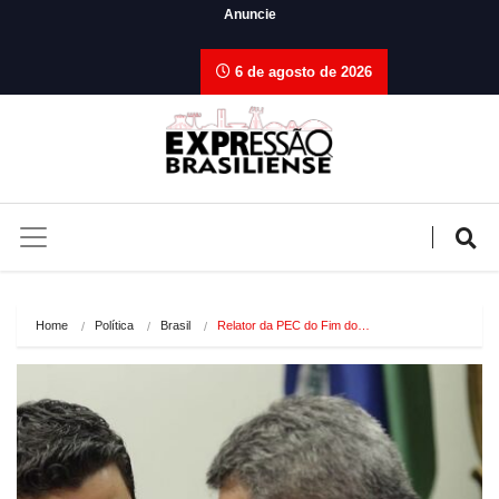
Anuncie
6 de agosto de 2026
Home
Política
Brasil
Relator da PEC do Fim do…