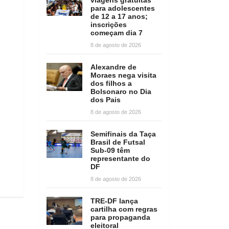
para adolescentes
de 12 a 17 anos;
inscrições
começam dia 7
8 de agosto de 2026
Alexandre de
Moraes nega visita
dos filhos a
Bolsonaro no Dia
dos Pais
8 de agosto de 2026
Semifinais da Taça
Brasil de Futsal
Sub-09 têm
representante do
DF
8 de agosto de 2026
TRE-DF lança
cartilha com regras
para propaganda
eleitoral