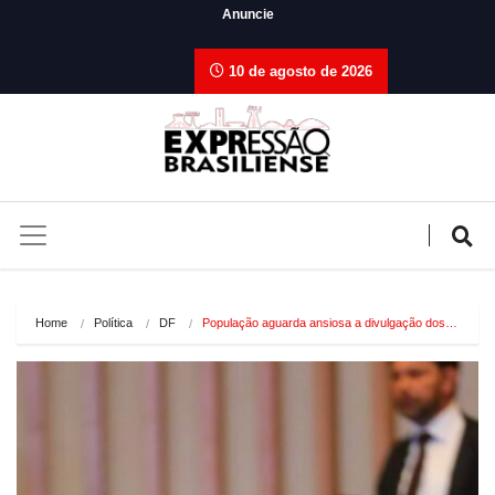
Anuncie
10 de agosto de 2026
Home
Política
DF
População aguarda ansiosa a divulgação dos…