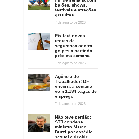
balões, shows,
festivais e atrações
gratuitas
7 de agosto de 2026
Pix terá novas
regras de
segurança contra
golpes a partir da
próxima semana
7 de agosto de 2026
Agência do
Trabalhador: DF
encerra a semana
com 1.184 vagas de
emprego
7 de agosto de 2026
Não teve perdão:
STJ condena
ministro Marco
Buzzi por assédio
sexual e decide