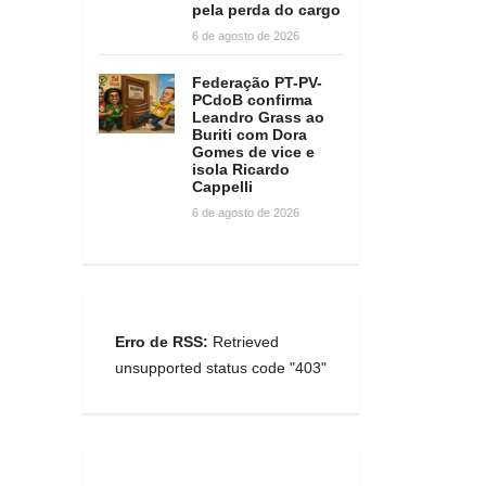
pela perda do cargo
6 de agosto de 2026
Federação PT-PV-
PCdoB confirma
Leandro Grass ao
Buriti com Dora
Gomes de vice e
isola Ricardo
Cappelli
6 de agosto de 2026
Erro de RSS:
Retrieved
unsupported status code "403"