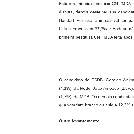
Esta é a primeira pesquisa CNT/MDA re
disputa, depois deste ter sua candid
Haddad. Por isso, é impossível compa
Lula liderava com 37,3% e Haddad nã
primeira pesquisa CNT/MDA feita após 
O candidato do PSDB, Geraldo Alckmi
(4,1%), da Rede, João Amôedo (2,8%),
(1,7%), do MDB. Os demais candidatos
que votariam branco ou nulo e 12,3% a
Outro levantamento