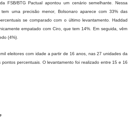
da FSB/BTG Pactual apontou um cenário semelhante. Nessa
e é tem uma precisão menor, Bolsonaro aparece com 33% das
 percentuais se comparado com o último levantamento. Haddad
nicamente empatado com Ciro, que tem 14%. Em seguida, vêm
edo (4%).
2 mil eleitores com idade a partir de 16 anos, nas 27 unidades da
 pontos percentuais. O levantamento foi realizado entre 15 e 16
e