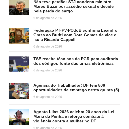
Não teve perdão: STJ condena ministro
Marco Buzzi por assédio sexual e decide
pela perda do cargo
6 de agosto de 2026
Federação PT-PV-PCdoB confirma Leandro
Grass ao Buriti com Dora Gomes de vice e
isola Ricardo Cappelli
6 de agosto de 2026
TSE recebe técnicos da PGR para auditoria
dos códigos-fonte das urnas eletrônicas
6 de agosto de 2026
Agência do Trabalhador: DF tem 806
oportunidades de emprego nesta quinta (5)
6 de agosto de 2026
Agosto Lilás 2026 celebra 20 anos da Lei
Maria da Penha e reforça combate à
violência contra a mulher no DF
6 de agosto de 2026