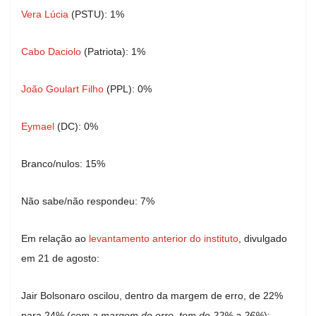
Vera Lúcia
(PSTU): 1%
Cabo Daciolo
(Patriota): 1%
João Goulart Filho
(PPL): 0%
Eymael
(DC): 0%
Branco/nulos: 15%
Não sabe/não respondeu: 7%
Em relação ao
levantamento anterior do instituto
, divulgado
em 21 de agosto:
Jair Bolsonaro oscilou, dentro da margem de erro, de 22%
para 24% (
com a margem de erro, tem de 22% a 26%
);