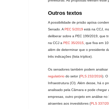
prefeituras. As propostas elevam esse
Outros textos
A possibilidade de prisão apósa conde
Senado. A
PEC 5/2019
está na CCJ, ma
deliberar sobre a PEC 199/2019, que t
na CCJ a
PEC 35/2015
, que fixa em 1
além de determinar que o presidente da
três indicações (lista tríplice).
Os senadores também podem analisar pr
regulatório
do setor (
PLS 232/2016
). O
Infraestrutura (CI). Além desse, há o p
analisado pela Câmara e pode chegar a
empresas, outro projeto em análise no
atraentes aos investidores (
PLS 337/20