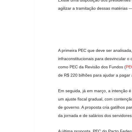
Existe uma disposição dos presidentes
agilizar a tramitação dessas matérias — 
A primeira PEC que deve ser analisada,
infraconstitucionais para desvincular o
como PEC da Revisão dos Fundos (
PE
de R$ 220 bilhões para ajudar a pagar a
Em seguida, já em março, a intenção é
um ajuste fiscal gradual, com contençã
de governo. A proposta cria gatilhos p
da jornada e de salários dos servidores
A última proposta, PEC do Pacto Federa