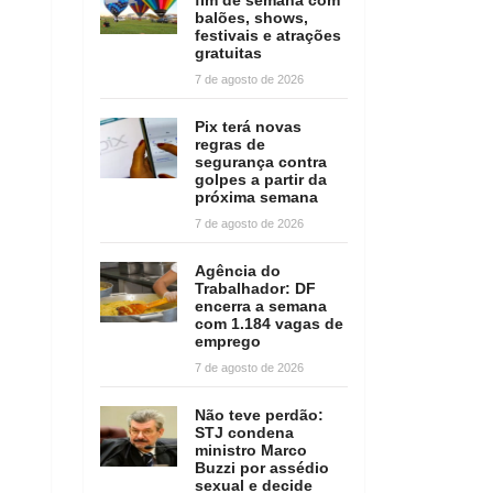
balões, shows,
festivais e atrações
gratuitas
7 de agosto de 2026
Pix terá novas
regras de
segurança contra
golpes a partir da
próxima semana
7 de agosto de 2026
Agência do
Trabalhador: DF
encerra a semana
com 1.184 vagas de
emprego
7 de agosto de 2026
Não teve perdão:
STJ condena
ministro Marco
Buzzi por assédio
sexual e decide