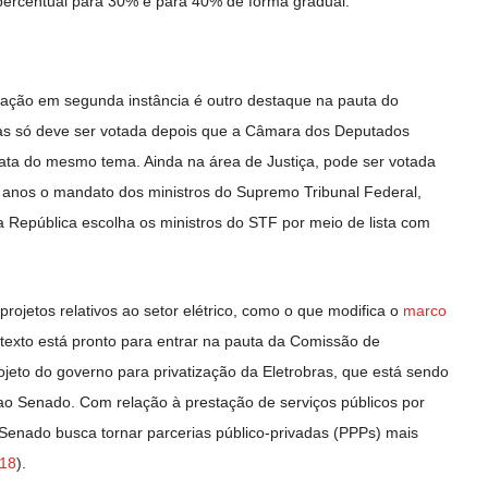
 percentual para 30% e para 40% de forma gradual.
nação em segunda instância é outro destaque na pauta do
s só deve ser votada depois que a Câmara dos Deputados
rata do mesmo tema. Ainda na área de Justiça, pode ser votada
0 anos o mandato dos ministros do Supremo Tribunal Federal,
 República escolha os ministros do STF por meio de lista com
ojetos relativos ao setor elétrico, como o que modifica o
marco
 texto está pronto para entrar na pauta da Comissão de
rojeto do governo para privatização da Eletrobras, que está sendo
o Senado. Com relação à prestação de serviços públicos por
 Senado busca tornar parcerias público-privadas (PPPs) mais
18
).