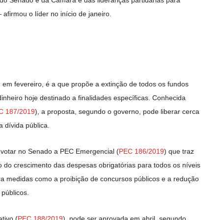
 do Senado e da Câmara e das lideranças partidárias para
afirmou o líder no início de janeiro.
 em fevereiro, é a que propõe a extinção de todos os fundos
 dinheiro hoje destinado a finalidades específicas. Conhecida
C 187/2019
), a proposta, segundo o governo, pode liberar cerca
 dívida pública.
 votar no Senado a PEC Emergencial (
PEC 186/2019
) que traz
o do crescimento das despesas obrigatórias para todos os níveis
ara medidas como a proibição de concursos públicos e a redução
 públicos.
tivo (
PEC 188/2019
), pode ser aprovada em abril, segundo