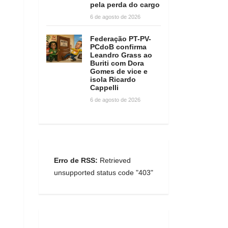
pela perda do cargo
6 de agosto de 2026
Federação PT-PV-
PCdoB confirma
Leandro Grass ao
Buriti com Dora
Gomes de vice e
isola Ricardo
Cappelli
6 de agosto de 2026
Erro de RSS:
Retrieved
unsupported status code "403"