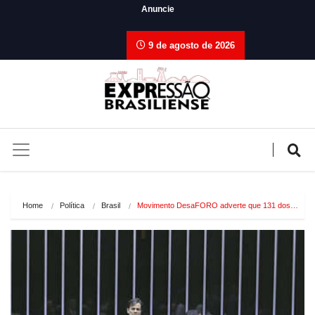
Anuncie
9 de agosto de 2026
Home
Política
Brasil
Movimento DesaFORO adverte que 131 dos…