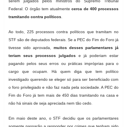
serem julgados pelos ministros do Supremo Tribunal
Federal. O órgão
tem atualmente
cerca de
400 processos
tramitando contra políticos
.
Ao todo, 225 processos contra políticos que tramitam no
STF são de deputados federais​. Se a PEC do Fim do Foro já
tivesse sido aprovada,
muitos desses parlamentares já
teriam seus processos julgados
e já poderiam estar
pagando pelos seus erros ou práticas impróprias para o
cargo que ocupam. Há quem diga que tem político
investigado querendo se eleger só para ser beneficiado com
o foro privilegiado e não faz nada pela sociedade. A PEC do
Fim do Foro já tem mais de 450 dias tramitando na casa e
não há sinais de seja apreciada nem tão cedo.
Em maio deste ano, o STF decidiu que os parlamentares
somente passarão a responder por crimes que tenham sido