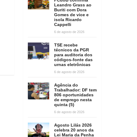
Leandro Grass ao
Buriti com Dora
Gomes de vice e
isola Ricardo
Cappelli
6 de agosto de 2026
TSE recebe
técnicos da PGR
para auditoria dos
códigos-fonte das
urnas eletrônicas
6 de agosto de 2026
Agência do
Trabalhador: DF tem
806 oportunidades
de emprego nesta
quinta (5)
6 de agosto de 2026
Agosto Lilás 2026
celebra 20 anos da
Lei Maria da Penha