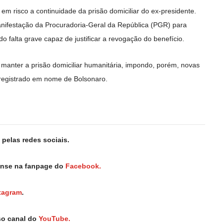
m risco a continuidade da prisão domiciliar do ex-presidente.
manifestação da Procuradoria-Geral da República (PGR) para
do falta grave capaz de justificar a revogação do benefício.
r manter a prisão domiciliar humanitária, impondo, porém, novas
registrado em nome de Bolsonaro.
pelas redes sociais.
iense na fanpage do
Facebook.
tagram
.
so canal do
YouTube.