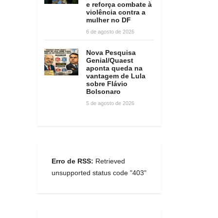
e reforça combate à
violência contra a
mulher no DF
6 de agosto de 2026
Nova Pesquisa
Genial/Quaest
aponta queda na
vantagem de Lula
sobre Flávio
Bolsonaro
5 de agosto de 2026
Erro de RSS:
Retrieved
unsupported status code "403"