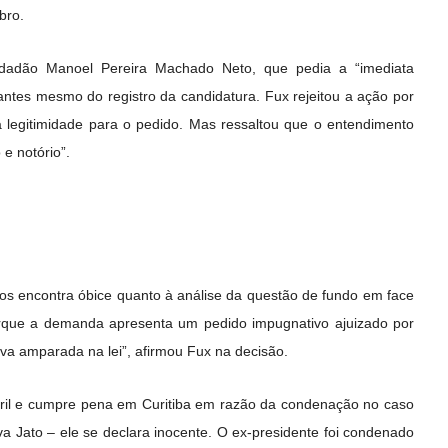
bro.
cidadão Manoel Pereira Machado Neto, que pedia a “imediata
 antes mesmo do registro da candidatura. Fux rejeitou a ação por
a legitimidade para o pedido. Mas ressaltou que o entendimento
 e notório”.
utos encontra óbice quanto à análise da questão de fundo em face
porque a demanda apresenta um pedido impugnativo ajuizado por
iva amparada na lei”, afirmou Fux na decisão.
ril e cumpre pena em Curitiba em razão da condenação no caso
a Jato – ele se declara inocente. O ex-presidente foi condenado