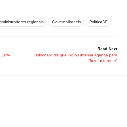
dministradores regionais
GovernoIbaneis
PolíticaDF
Read Next
va 10%
Bolsonaro diz que iniciou intensa agenda para
“fazer diferente”