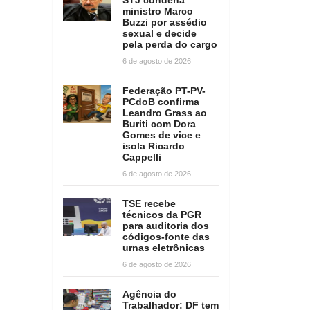
ministro Marco
Buzzi por assédio
sexual e decide
pela perda do cargo
6 de agosto de 2026
Federação PT-PV-
PCdoB confirma
Leandro Grass ao
Buriti com Dora
Gomes de vice e
isola Ricardo
Cappelli
6 de agosto de 2026
TSE recebe
técnicos da PGR
para auditoria dos
códigos-fonte das
urnas eletrônicas
6 de agosto de 2026
Agência do
Trabalhador: DF tem