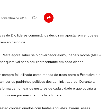
 novembro de 2018
ivas do DF, líderes comunitários decidiram apostar em enquetes
erem ao cargo de
. Resta agora saber se o governador eleito, Ibaneis Rocha (MDB)
colher quem vai ser o seu representante em cada cidade.
s sempre foi utilizada como moeda de troca entre o Executivo e o
mam ser os padrinhos políticos dos administradores. Durante a
 forma de nomear os gestores de cada cidade e que ouviria a
 um nome por meio de uma lista tríplice.
os estão congestionados com tantas enquetes. Porém, essas