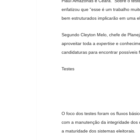
Piauí Amazonas e Ceará. Sobre o teste
enfatizou que “esse é um trabalho mui
bem estruturados implicarão em uma el
Segundo Cleyton Melo, chefe de Plane
aproveitar toda a
expertise
e conhecime
candidaturas para encontrar possíveis
Testes
O foco dos testes foram os fluxos bási
com a manutenção da integridade dos d
a maturidade dos sistemas eleitorais.