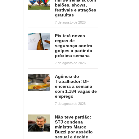
balões, shows,
festivais e atrações
gratuitas
7 de agosto de 2026
Pix terá novas
regras de
segurança contra
golpes a partir da
próxima semana
7 de agosto de 2026
Agência do
Trabalhador: DF
encerra a semana
com 1.184 vagas de
emprego
7 de agosto de 2026
Não teve perdão:
STJ condena
ministro Marco
Buzzi por assédio
sexual e decide