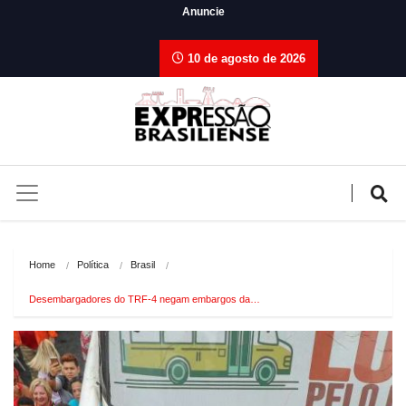
Anuncie
10 de agosto de 2026
Home
Política
Brasil
Desembargadores do TRF-4 negam embargos da…