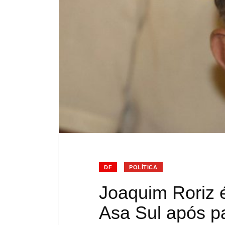
DF
POLÍTICA
Joaquim Roriz é
Asa Sul após p