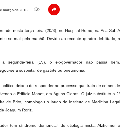
e março de 2018
rnado nesta terça-feira (20/3), no Hospital Home, na Asa Sul. A
entiu-se mal pela manhã. Devido ao recente quadro debilitado, a
 a segunda-feira (19), o ex-governador não passa bem.
gou-se a suspeitar de gastrite ou pneumonia.
o político deixou de responder ao processo que trata de crimes de
vendo o Edifício Monet, em Águas Claras. O juiz substituto a 2ª
eira de Brito, homologou o laudo do Instituto de Medicina Legal
 de Joaquim Roriz.
dor tem síndrome demencial, de etiologia mista, Alzheimer e