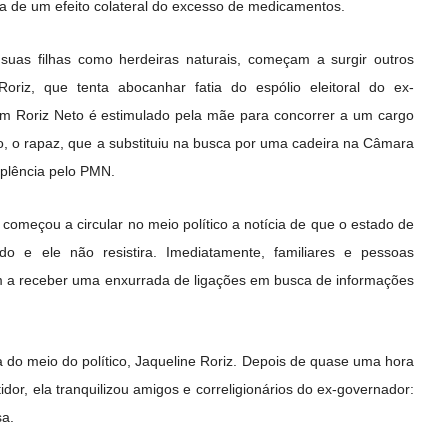
va de um efeito colateral do excesso de medicamentos.
uas filhas como herdeiras naturais, começam a surgir outros
iz, que tenta abocanhar fatia do espólio eleitoral do ex-
uim Roriz Neto é estimulado pela mãe para concorrer a um cargo
nto, o rapaz, que a substituiu na busca por uma cadeira na Câmara
plência pelo PMN.
meçou a circular no meio político a notícia de que o estado de
o e ele não resistira. Imediatamente, familiares e pessoas
 a receber uma enxurrada de ligações em busca de informações
a do meio do político, Jaqueline Roriz. Depois de quase uma hora
dor, ela tranquilizou amigos e correligionários do ex-governador:
sa.