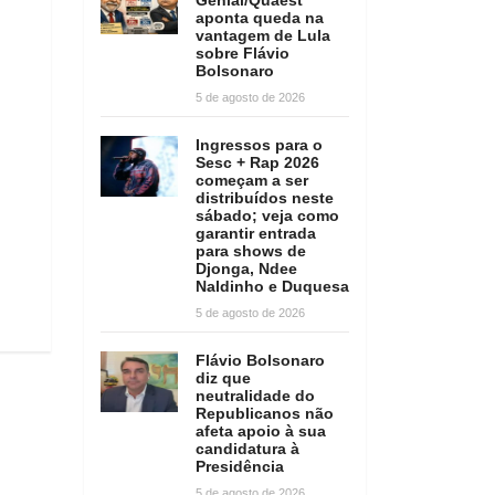
aponta queda na
vantagem de Lula
sobre Flávio
Bolsonaro
5 de agosto de 2026
Ingressos para o
Sesc + Rap 2026
começam a ser
distribuídos neste
sábado; veja como
garantir entrada
para shows de
Djonga, Ndee
Naldinho e Duquesa
5 de agosto de 2026
Flávio Bolsonaro
diz que
neutralidade do
Republicanos não
afeta apoio à sua
candidatura à
Presidência
5 de agosto de 2026