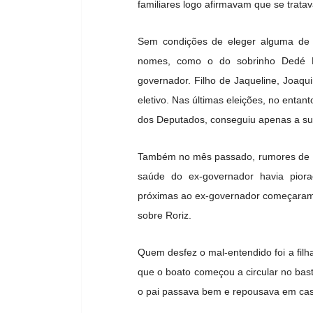
familiares logo afirmavam que se trata
Sem condições de eleger alguma de s
nomes, como o do sobrinho Dedé Ror
governador. Filho de Jaqueline, Joaq
eletivo. Nas últimas eleições, no enta
dos Deputados, conseguiu apenas a su
Também no mês passado, rumores de co
saúde do ex-governador havia piorad
próximas ao ex-governador começaram
sobre Roriz.
Quem desfez o mal-entendido foi a filh
que o boato começou a circular no basti
o pai passava bem e repousava em ca