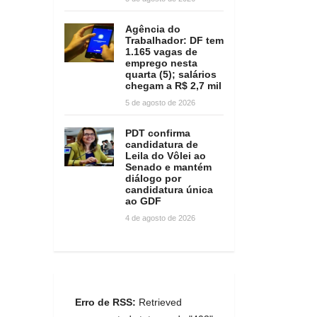
Agência do
Trabalhador: DF tem
1.165 vagas de
emprego nesta
quarta (5); salários
chegam a R$ 2,7 mil
5 de agosto de 2026
PDT confirma
candidatura de
Leila do Vôlei ao
Senado e mantém
diálogo por
candidatura única
ao GDF
4 de agosto de 2026
Erro de RSS:
Retrieved